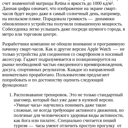
счет знаменитой матрицы Retina и яркость до 1000 кд/м².
Данная цифра означает, что изображение на экране смарт-
часов будет видно даже в самый солнечный день, например,
на июльском пляже. Порадовала громкость — динамики
обновленного устройства получили повышенную мощность.
Собеседника легко услышать даже посреди шумного города, в
метро или торговом центре.
Разработчики компании не обошли внимание и программную
начинку смарт-часов. Как и другие версии Apple Watch — не
только устройства для соединения со смартфоном и носимый
аксессуар. Гаджет подразумевается и позиционируется на
рынке необходимой частью ежедневного времяпровождения,
досуга, спортивных результатов. Каждое из направлений
внимательно проработано. Пользователям предлагают
попробовать и по достоинству оценить следующий
функционал:
Распознавание тренировок. Это не только стандартный
шагомер, который был уже даже в нулевой версии.
«Умные часы» научились понимать даже такие
сложные, не всегда требующие активного движения, но
полезные для человеческого здоровья виды активности,
как йога или пилатес. Специально считается пеший
туризм — часы умеют отличить простую прогулку от