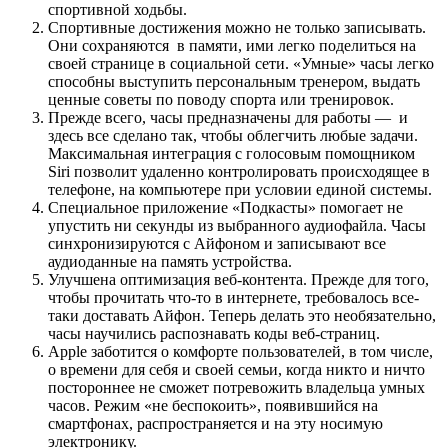
спортивной ходьбы.
Спортивные достижения можно не только записывать.
Они сохраняются в памяти, ими легко поделиться на
своей странице в социальной сети. «Умные» часы легко
способны выступить персональным тренером, выдать
ценные советы по поводу спорта или тренировок.
Прежде всего, часы предназначены для работы — и
здесь все сделано так, чтобы облегчить любые задачи.
Максимальная интеграция с голосовым помощником
Siri позволит удаленно контролировать происходящее в
телефоне, на компьютере при условии единой системы.
Специальное приложение «Подкасты» помогает не
упустить ни секунды из выбранного аудиофайла. Часы
синхронизируются с Айфоном и записывают все
аудиоданные на память устройства.
Улучшена оптимизация веб-контента. Прежде для того,
чтобы прочитать что-то в интернете, требовалось все-
таки доставать Айфон. Теперь делать это необязательно,
часы научились распознавать коды веб-страниц.
Apple заботится о комфорте пользователей, в том числе,
о времени для себя и своей семьи, когда никто и ничто
постороннее не сможет потревожить владельца умных
часов. Режим «не беспокоить», появившийся на
смартфонах, распространяется и на эту носимую
электронику.