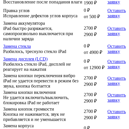
Восстановление после попадания влаги
заявку
1900 ₽
0 ₽
Правка углов
Оставить
Исправление дефектов углов корпуса
заявку
от 500 ₽
Замена аккумулятора
2700 ₽
iPad быстро разряжается,
Оставить
самопроизвольно выключается при
заявку
2900 ₽
наличии заряда
0 ₽
Замена стекла
Оставить
Разбилось, треснуло стекло iPad
заявку
от 4900 ₽
Замена дисплея (LCD)
0 ₽
Оставить
Разбилось стекло iPad, дисплей не
заявку
от 12900 ₽
реагирует на нажатия
Замена кнопки переключения вибро
2700 ₽
Оставить
iPad не удается перевести в режим без
заявку
2900 ₽
звука, кнопка болтается
Замена кнопки включения
2700 ₽
Оставить
Не удается включить/выключить,
заявку
2900 ₽
блокировка iPad не работает
Замена кнопок громкости
2700 ₽
Оставить
Кнопка не нажимается, звук не
заявку
2900 ₽
прибавляется и не уменьшается
Замена корпуса
0 ₽