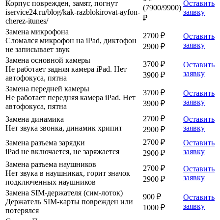
Корпус поврежден, замят, погнут
Оставить
(7900/9900)
iservice24.ru/blog/kak-razblokirovat-ayfon-
заявку
₽
cherez-itunes/
Замена микрофона
2700 ₽
Оставить
Сломался микрофон на iPad, диктофон
заявку
2900 ₽
не записывает звук
Замена основной камеры
3700 ₽
Оставить
Не работает задняя камера iPad. Нет
заявку
3900 ₽
автофокуса, пятна
Замена передней камеры
3700 ₽
Оставить
Не работает передняя камера iPad. Нет
заявку
3900 ₽
автофокуса, пятна
2700 ₽
Замена динамика
Оставить
Нет звука звонка, динамик хрипит
заявку
2900 ₽
2700 ₽
Замена разъема зарядки
Оставить
iPad не включается, не заряжается
заявку
2900 ₽
Замена разъема наушников
2700 ₽
Оставить
Нет звука в наушниках, горит значок
заявку
2900 ₽
подключенных наушников
Замена SIM-держателя (сим-лоток)
900 ₽
Оставить
Держатель SIM-карты поврежден или
заявку
1000 ₽
потерялся