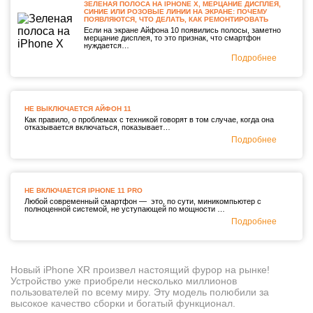
ЗЕЛЕНАЯ ПОЛОСА НА IPHONE X, МЕРЦАНИЕ ДИСПЛЕЯ,
СИНИЕ ИЛИ РОЗОВЫЕ ЛИНИИ НА ЭКРАНЕ: ПОЧЕМУ
ПОЯВЛЯЮТСЯ, ЧТО ДЕЛАТЬ, КАК РЕМОНТИРОВАТЬ
Если на экране Айфона 10 появились полосы, заметно
мерцание дисплея, то это признак, что смартфон
нуждается…
Подробнее
НЕ ВЫКЛЮЧАЕТСЯ АЙФОН 11
Как правило, о проблемах с техникой говорят в том случае, когда она
отказывается включаться, показывает…
Подробнее
НЕ ВКЛЮЧАЕТСЯ IPHONE 11 PRO
Любой современный смартфон — это, по сути, миникомпьютер с
полноценной системой, не уступающей по мощности …
Подробнее
Новый iPhone XR произвел настоящий фурор на рынке!
Устройство уже приобрели несколько миллионов
пользователей по всему миру. Эту модель полюбили за
высокое качество сборки и богатый функционал.