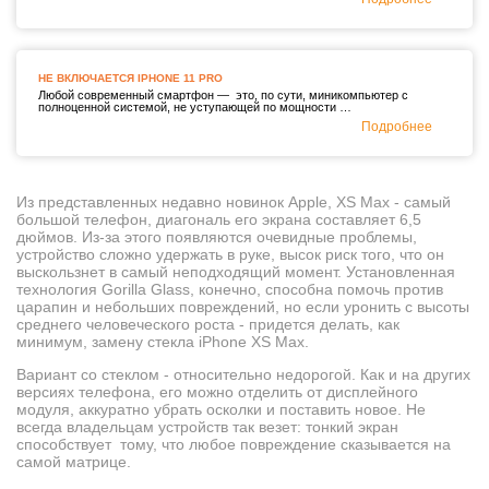
НЕ ВКЛЮЧАЕТСЯ IPHONE 11 PRO
Любой современный смартфон — это, по сути, миникомпьютер с
полноценной системой, не уступающей по мощности …
Подробнее
Из представленных недавно новинок Apple, XS Max - самый
большой телефон, диагональ его экрана составляет 6,5
дюймов. Из-за этого появляются очевидные проблемы,
устройство сложно удержать в руке, высок риск того, что он
выскользнет в самый неподходящий момент. Установленная
технология Gorilla Glass, конечно, способна помочь против
царапин и небольших повреждений, но если уронить с высоты
среднего человеческого роста - придется делать, как
минимум, замену стекла iPhone XS Max.
Вариант со стеклом - относительно недорогой. Как и на других
версиях телефона, его можно отделить от дисплейного
модуля, аккуратно убрать осколки и поставить новое. Не
всегда владельцам устройств так везет: тонкий экран
способствует тому, что любое повреждение сказывается на
самой матрице.